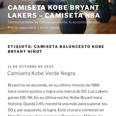
Saltar
CAMISETA KOBE BRYANT
al
LAKERS – CAMISETA NBA
contenido
Camisetas Kobe de calidad excelente, lo encontrarás aquí.
Precio negociable y envío rápido.
ETIQUETA:
CAMISETA BALONCESTO KOBE
BRYANT NIÑOT
PUBLICADO
11 DE OCTUBRE DE 2023
EL
Camiseta Kobe Verde Negra
Bryant no se esconde, en su último minuto de NBA
hace nueve puntos y logra una marca de 60. Los Lakers
ganan 101-96. En su última noche, Kobe Bryant hace
historia. Queda 1:45, necesita una más para superar los
50 y, por supuesto, la logra. Este crucero comenzó en