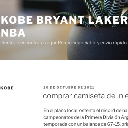
 KOBE BRYANT LAKER
 NBA
lente, lo encontrarás aquí. Precio negociable y envío rápido.
PUBLICADO
 KOBE
20 DE OCTUBRE DE 2021
EL
comprar camiseta de ini
En el plano local, ostenta el récord de 
campeonatos de la Primera División Arge
temporada con un balance de 67-15, prim