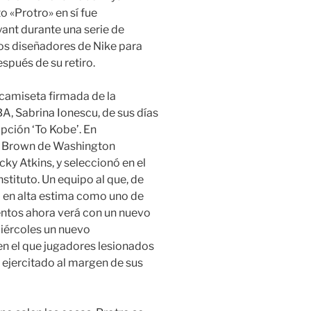
o «Protro» en sí fue
ant durante una serie de
os diseñadores de Nike para
espués de su retiro.
a camiseta firmada de la
A, Sabrina Ionescu, de sus días
ipción ‘To Kobe’. En
e Brown de Washington
ky Atkins, y seleccionó en el
tituto. Un equipo al que, de
 en alta estima como uno de
entos ahora verá con un nuevo
miércoles un nuevo
en el que jugadores lesionados
 ejercitado al margen de sus