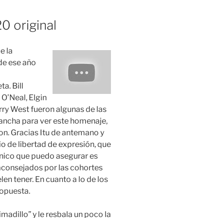
0 original
e la
de ese año
o
a. Bill
O’Neal, Elgin
rry West fueron algunas de las
cancha para ver este homenaje,
n. Gracias Itu de antemano y
 de libertad de expresión, que
 único que puedo asegurar es
consejados por las cohortes
n tener. En cuanto a lo de los
ropuesta.
madillo” y le resbala un poco la