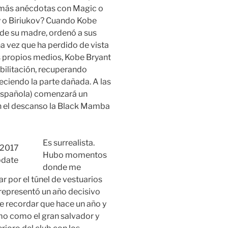
 más anécdotas con Magic o
 o Biriukov? Cuando Kobe
de su madre, ordenó a sus
a vez que ha perdido de vista
s propios medios, Kobe Bryant
abilitación, recuperando
eciendo la parte dañada. A las
 española) comenzará un
n el descanso la Black Mamba
Es surrealista.
Hubo momentos
donde me
r por el túnel de vestuarios
representó un año decisivo
ue recordar que hace un año y
o como el gran salvador y