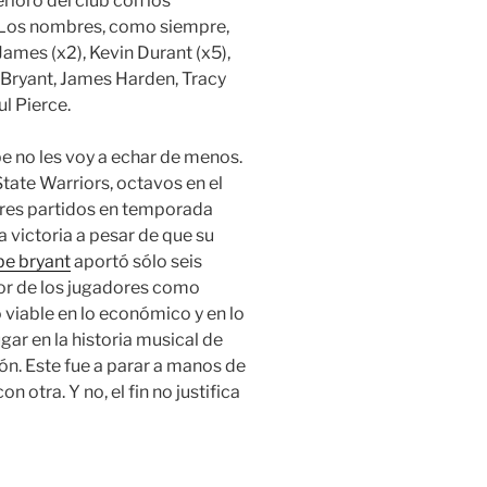
rioro del club con los
 Los nombres, como siempre,
ames (x2), Kevin Durant (x5),
e Bryant, James Harden, Tracy
l Pierce.
 no les voy a echar de menos.
tate Warriors, octavos en el
tres partidos en temporada
a victoria a pesar de que su
be bryant
aportó sólo seis
lor de los jugadores como
viable en lo económico y en lo
gar en la historia musical de
ón. Este fue a parar a manos de
n otra. Y no, el fin no justifica