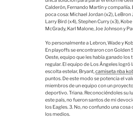
única solución para parar el enorme dete
Calderón, Fernando Martín y compañía.
poca cosa: Michael Jordan (x2), LeBron J
Larry Bird (x4), Stephen Curry (x3), Kob
McGrady, Karl Malone, Joe Johnson y Pau
Yo personalmente a Lebron, Wade y Kobe
En playoffs se encontraron con Golden S
Oeste, equipo que les había ganado los 
regular. El equipo de Los Ángeles logró l
escolta estelar, Bryant,
camiseta nba ko
puntos. De este modo se potencia el va
miembros de un equipo con un proyecto 
deportivo. Triana. Reconociéndoles su lu
este país, no fueron santos de mi devoci
los Eagles. 3. No, no confundo una cosa co
los medios.