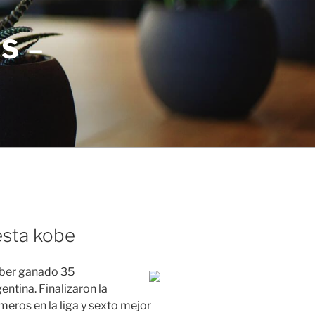
S –
esta kobe
haber ganado 35
ntina. Finalizaron la
eros en la liga y sexto mejor