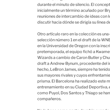
durante el minuto de silencio. El concept
inicialmente un término acuñado por Bry
reuniones de intercambio de ideas con l
discutir hacia dónde se dirigía su línea d
Otro artículo raro en la colección es un
selección número 1 en el draft de la WNB
en la Universidad de Oregon con la inscr
pretemporada, el equipo fichó a Kwam
Wizards a cambio de Caron Butler y Chuc
draft a Andrew Bynum, procedente del ins
hecho, LeBron James, siempre ha tenido
sus mayores rivales y cuyos enfrentami
prisma. El Barcelona ha realizado este 
entrenamiento en su Ciudad Deportiva, 
como Puyol, Dos Santos y Thiago se han
compañeros.