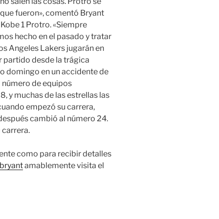
o salen las cosas. Protro se
s que fueron», comentó Bryant
 Kobe 1 Protro. «Siempre
os hecho en el pasado y tratar
Los Angeles Lakers jugarán en
r partido desde la trágica
imo domingo en un accidente de
l número de equipos
8, y muchas de las estrellas las
 cuando empezó su carrera,
 después cambió al número 24.
 carrera.
ente como para recibir detalles
bryant
amablemente visita el