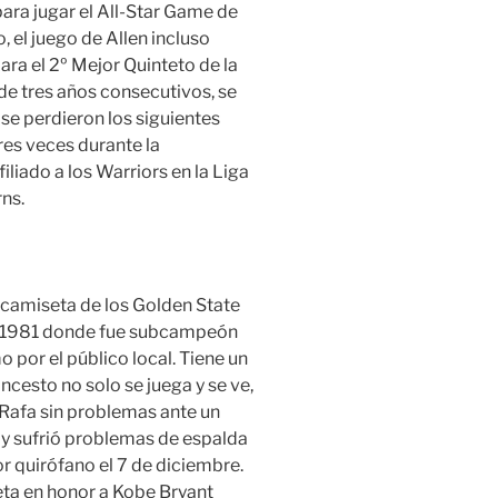
para jugar el All-Star Game de
, el juego de Allen incluso
ra el 2º Mejor Quinteto de la
e tres años consecutivos, se
 se perdieron los siguientes
res veces durante la
liado a los Warriors en la Liga
ns.
 camiseta de los Golden State
En 1981 donde fue subcampeón
 por el público local. Tiene un
oncesto no solo se juega y se ve,
 Rafa sin problemas ante un
y sufrió problemas de espalda
r quirófano el 7 de diciembre.
ta en honor a Kobe Bryant