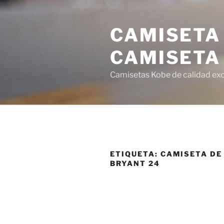
Saltar
al
CAMISETA
contenido
CAMISETA
Camisetas Kobe de calidad exce
ETIQUETA:
CAMISETA DE
BRYANT 24