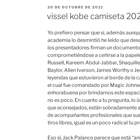
PUBLICADO
20 DE OCTUBRE DE 2021
EL
vissel kobe camiseta 202
Yo prefiero pensar que si, además aunqu
academia lo desmintió he leído que des
los presentadores firman un document
comprometiéndose a ceñirse a la papelet
Russell, Kareem Abdul-Jabbar, Shaquille 
Baylor, Allen Iverson, James Worthy o Je
leyendas que estuvieron al borde de la 
el cual fue comandado por Magic Johnso
enhorabuena por brindarnos este espacio
no es poco. En cuanto a tu pregunta, lo
que aconsejados, están sobradamente a
de acompañantes profesionales que suele
tiros libres, igual es un poco radical tu p
Eso sí, Jack Palance parece que está “ani