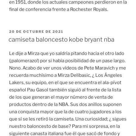
en 1951, donde los actuales campeones perdieron en la
final de conferencia frente a Rochester Royals.
PUBLICADO
20 DE OCTUBRE DE 2021
EL
camiseta baloncesto kobe bryant nba
Le dije a Mirza que yo saldría pitando hacia el otro lado
(¡palomerazo!) por si había posibilidad de un pase largo.
Nono. Acabo de ver unos vídeos de Pete Maravich y me
recuerda muchísimo a Mirza Delibasic, ¿ Los Ángeles
Lakers, su equipo, en el que se encuentra el ala-pívot
español Pau Gasol también siguió al frente de la lista
de los que generan el mayor número de venta de
productos dentro de la NBA. Sus dos anillos suponen
una conquista mayor que la de cuatro jugadores a los
que sí se les retiró la camiseta. Una curiosidad; ¿ sigues
nuestro baloncesto de base? Para mi sorpresa, en la
siguiente canasta italiana fue él que sacó de fondo y