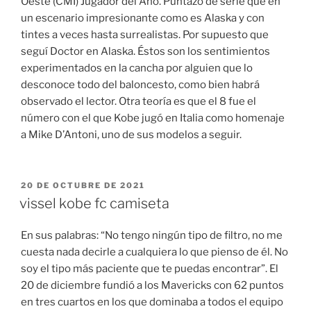
Oeste (CMI) Jugador del Año. Puntazo de serie que en
un escenario impresionante como es Alaska y con
tintes a veces hasta surrealistas. Por supuesto que
seguí Doctor en Alaska. Éstos son los sentimientos
experimentados en la cancha por alguien que lo
desconoce todo del baloncesto, como bien habrá
observado el lector. Otra teoría es que el 8 fue el
número con el que Kobe jugó en Italia como homenaje
a Mike D’Antoni, uno de sus modelos a seguir.
PUBLICADO
20 DE OCTUBRE DE 2021
EL
vissel kobe fc camiseta
En sus palabras: “No tengo ningún tipo de filtro, no me
cuesta nada decirle a cualquiera lo que pienso de él. No
soy el tipo más paciente que te puedas encontrar”. El
20 de diciembre fundió a los Mavericks con 62 puntos
en tres cuartos en los que dominaba a todos el equipo