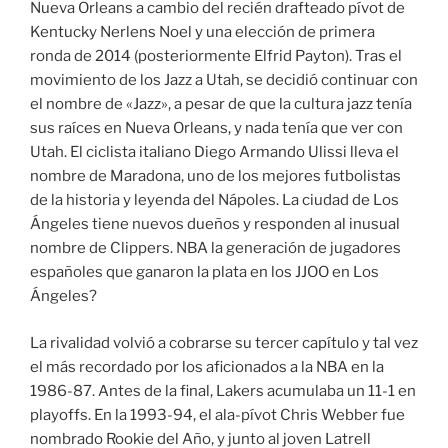
Nueva Orleans a cambio del recién drafteado pívot de
Kentucky Nerlens Noel y una elección de primera
ronda de 2014 (posteriormente Elfrid Payton). Tras el
movimiento de los Jazz a Utah, se decidió continuar con
el nombre de «Jazz», a pesar de que la cultura jazz tenía
sus raíces en Nueva Orleans, y nada tenía que ver con
Utah. El ciclista italiano Diego Armando Ulissi lleva el
nombre de Maradona, uno de los mejores futbolistas
de la historia y leyenda del Nápoles. La ciudad de Los
Ángeles tiene nuevos dueños y responden al inusual
nombre de Clippers. NBA la generación de jugadores
españoles que ganaron la plata en los JJOO en Los
Ángeles?
La rivalidad volvió a cobrarse su tercer capítulo y tal vez
el más recordado por los aficionados a la NBA en la
1986-87. Antes de la final, Lakers acumulaba un 11-1 en
playoffs. En la 1993-94, el ala-pívot Chris Webber fue
nombrado Rookie del Año, y junto al joven Latrell