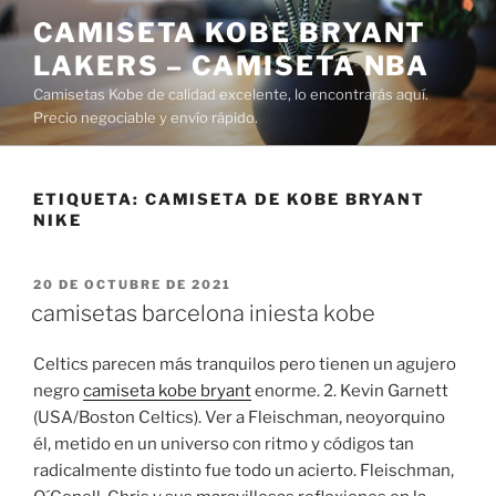
Saltar
CAMISETA KOBE BRYANT
al
LAKERS – CAMISETA NBA
contenido
Camisetas Kobe de calidad excelente, lo encontrarás aquí.
Precio negociable y envío rápido.
ETIQUETA:
CAMISETA DE KOBE BRYANT
NIKE
PUBLICADO
20 DE OCTUBRE DE 2021
EL
camisetas barcelona iniesta kobe
Celtics parecen más tranquilos pero tienen un agujero
negro
camiseta kobe bryant
enorme. 2. Kevin Garnett
(USA/Boston Celtics). Ver a Fleischman, neoyorquino
él, metido en un universo con ritmo y códigos tan
radicalmente distinto fue todo un acierto. Fleischman,