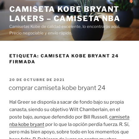
Saltar
CAMISETA KOBE BRYANT
al
LAKERS – CAMISETA NBA
contenido
Camisetas Kobe de calidad excelente, lo encontrarás aquí.
Precio negociable y envío rápido.
ETIQUETA:
CAMISETA KOBE BRYANT 24
FIRMADA
PUBLICADO
20 DE OCTUBRE DE 2021
EL
comprar camiseta kobe bryant 24
Hal Greer se disponía a sacar de fondo bajo su propia
canasta, siendo su objetivo Wilt Chamberlain, en el
poste bajo, aunque defendido por Bill Russell,
camiseta
nba kobe bryant
por lo que la opción perdía fuerza. R. Sí,
pero más bien apoyo, sobre todo en los momentos que