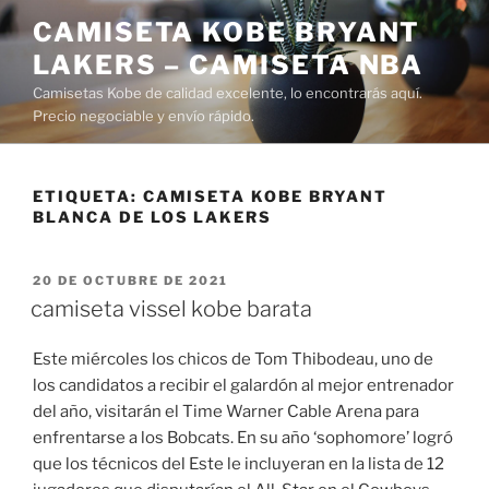
Saltar
CAMISETA KOBE BRYANT
al
LAKERS – CAMISETA NBA
contenido
Camisetas Kobe de calidad excelente, lo encontrarás aquí.
Precio negociable y envío rápido.
ETIQUETA:
CAMISETA KOBE BRYANT
BLANCA DE LOS LAKERS
PUBLICADO
20 DE OCTUBRE DE 2021
EL
camiseta vissel kobe barata
Este miércoles los chicos de Tom Thibodeau, uno de
los candidatos a recibir el galardón al mejor entrenador
del año, visitarán el Time Warner Cable Arena para
enfrentarse a los Bobcats. En su año ‘sophomore’ logró
que los técnicos del Este le incluyeran en la lista de 12