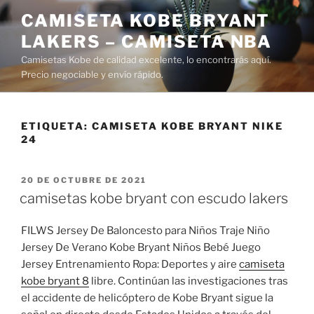
Saltar
CAMISETA KOBE BRYANT
al
LAKERS – CAMISETA NBA
contenido
Camisetas Kobe de calidad excelente, lo encontrarás aquí.
Precio negociable y envío rápido.
ETIQUETA:
CAMISETA KOBE BRYANT NIKE
24
PUBLICADO
20 DE OCTUBRE DE 2021
EL
camisetas kobe bryant con escudo lakers
FILWS Jersey De Baloncesto para Niños Traje Niño
Jersey De Verano Kobe Bryant Niños Bebé Juego
Jersey Entrenamiento Ropa: Deportes y aire
camiseta
kobe bryant 8
libre. Continúan las investigaciones tras
el accidente de helicóptero de Kobe Bryant sigue la