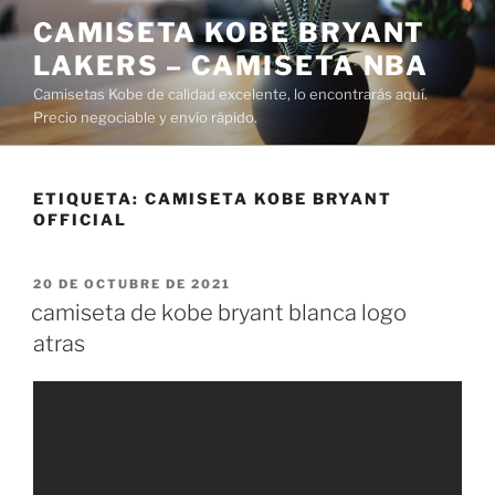
Saltar
CAMISETA KOBE BRYANT
al
LAKERS – CAMISETA NBA
contenido
Camisetas Kobe de calidad excelente, lo encontrarás aquí.
Precio negociable y envío rápido.
ETIQUETA:
CAMISETA KOBE BRYANT
OFFICIAL
PUBLICADO
20 DE OCTUBRE DE 2021
EL
camiseta de kobe bryant blanca logo
atras