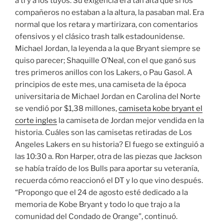
a ti y a los tuyos. Su exigencia era tan alta que si los
compañeros no estaban a la altura, la pasaban mal. Era
normal que los retara y martirizara, con comentarios
ofensivos y el clásico trash talk estadounidense.
Michael Jordan, la leyenda a la que Bryant siempre se
quiso parecer; Shaquille O’Neal, con el que ganó sus
tres primeros anillos con los Lakers, o Pau Gasol. A
principios de este mes, una camiseta de la época
universitaria de Michael Jordan en Carolina del Norte
se vendió por $1,38 millones,
camiseta kobe bryant el
corte ingles
la camiseta de Jordan mejor vendida en la
historia. Cuáles son las camisetas retiradas de Los
Angeles Lakers en su historia? El fuego se extinguió a
las 10:30 a. Ron Harper, otra de las piezas que Jackson
se había traído de los Bulls para aportar su veteranía,
recuerda cómo reaccionó el DT y lo que vino después.
“Propongo que el 24 de agosto esté dedicado a la
memoria de Kobe Bryant y todo lo que trajo a la
comunidad del Condado de Orange”, continuó.