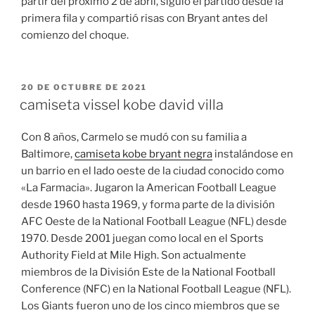
partir del próximo 2 de abril, siguió el partido desde la
primera fila y compartió risas con Bryant antes del
comienzo del choque.
PUBLICADO
20 DE OCTUBRE DE 2021
EL
camiseta vissel kobe david villa
Con 8 años, Carmelo se mudó con su familia a
Baltimore,
camiseta kobe bryant negra
instalándose en
un barrio en el lado oeste de la ciudad conocido como
«La Farmacia». Jugaron la American Football League
desde 1960 hasta 1969, y forma parte de la división
AFC Oeste de la National Football League (NFL) desde
1970. Desde 2001 juegan como local en el Sports
Authority Field at Mile High. Son actualmente
miembros de la División Este de la National Football
Conference (NFC) en la National Football League (NFL).
Los Giants fueron uno de los cinco miembros que se