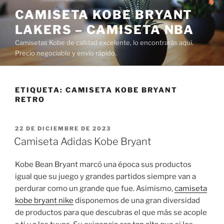
Saltar
CAMISETA KOBE BRYANT
al
LAKERS – CAMISETA NBA
contenido
Camisetas Kobe de calidad excelente, lo encontrarás aquí.
Precio negociable y envío rápido.
ETIQUETA:
CAMISETA KOBE BRYANT
RETRO
PUBLICADO
22 DE DICIEMBRE DE 2023
EL
Camiseta Adidas Kobe Bryant
Kobe Bean Bryant marcó una época sus productos
igual que su juego y grandes partidos siempre van a
perdurar como un grande que fue. Asimismo,
camiseta
kobe bryant nike
disponemos de una gran diversidad
de productos para que descubras el que más se acople