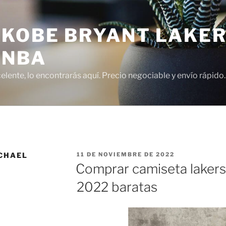
 KOBE BRYANT LAKER
 NBA
lente, lo encontrarás aquí. Precio negociable y envío rápido.
PUBLICADO
CHAEL
11 DE NOVIEMBRE DE 2022
EL
Comprar camiseta lakers
2022 baratas