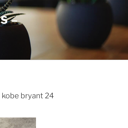
S –
 kobe bryant 24