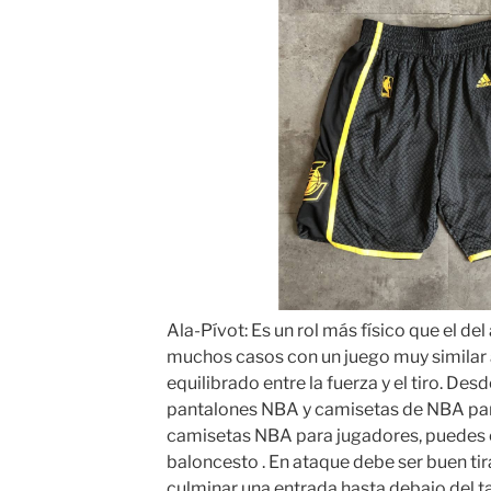
Ala-Pívot: Es un rol más físico que el del
muchos casos con un juego muy similar a
equilibrado entre la fuerza y el tiro. De
pantalones NBA y camisetas de NBA par
camisetas NBA para jugadores, puedes 
baloncesto . En ataque debe ser buen tir
culminar una entrada hasta debajo del ta