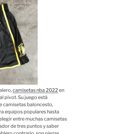
 alero,
camisetas nba 2022
en
l pívot. Su juego está
sde camisetas baloncesto,
a equipos populares hasta
elegir entre muchas camisetas
ador de tres puntos y saber
blero contrario, son piezas