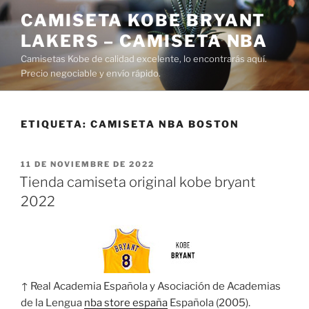
Saltar
CAMISETA KOBE BRYANT
al
LAKERS – CAMISETA NBA
contenido
Camisetas Kobe de calidad excelente, lo encontrarás aquí.
Precio negociable y envío rápido.
ETIQUETA:
CAMISETA NBA BOSTON
PUBLICADO
11 DE NOVIEMBRE DE 2022
EL
Tienda camiseta original kobe bryant
2022
↑ Real Academia Española y Asociación de Academias
de la Lengua
nba store españa
Española (2005).