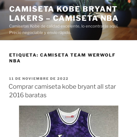
Saltar
CAMISETA KOBE BRYANT
al
LAKERS – CAMISETA NBA
contenido
Camisetas Kobe de calidad excelente, lo encontrarás aquí.
Precio negociable y envío rápido.
ETIQUETA:
CAMISETA TEAM WERWOLF
NBA
PUBLICADO
11 DE NOVIEMBRE DE 2022
EL
Comprar camiseta kobe bryant all star
2016 baratas