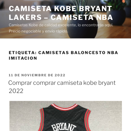
Saltar
CAMISETA KOBE BRYANT
al
LAKERS – CAMISETA NBA
contenido
Camisetas Kobe de calidad excelente, lo encontrarás aquí.
Precio negociable y envío rápido.
ETIQUETA:
CAMISETAS BALONCESTO NBA
IMITACION
PUBLICADO
11 DE NOVIEMBRE DE 2022
EL
Comprar comprar camiseta kobe bryant
2022