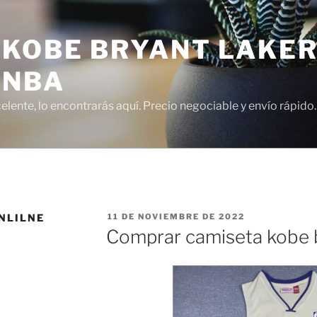
 KOBE BRYANT LAKER
 NBA
lente, lo encontrarás aquí. Precio negociable y envío rápido.
PUBLICADO
NLILNE
11 DE NOVIEMBRE DE 2022
EL
Comprar camiseta kobe b