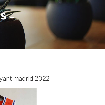
S –
ryant madrid 2022