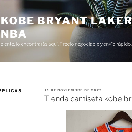
 KOBE BRYANT LAKER
 NBA
lente, lo encontrarás aquí. Precio negociable y envío rápido.
PUBLICADO
EPLICAS
11 DE NOVIEMBRE DE 2022
EL
Tienda camiseta kobe b