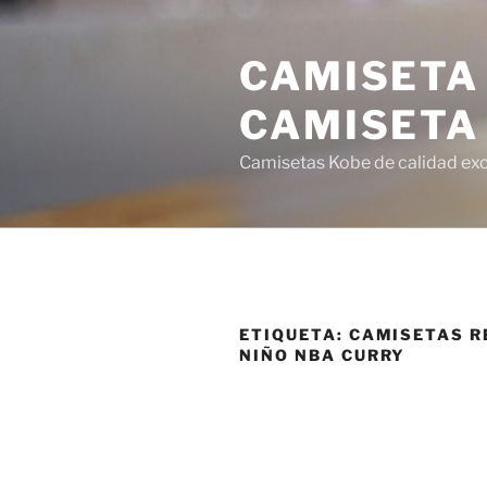
Saltar
al
CAMISETA
contenido
CAMISETA
Camisetas Kobe de calidad exce
ETIQUETA:
CAMISETAS R
NIÑO NBA CURRY