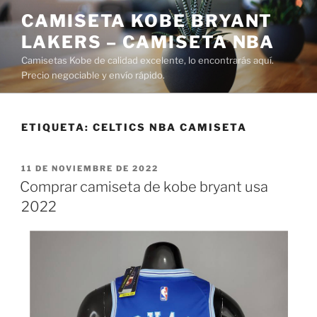
Saltar
CAMISETA KOBE BRYANT
al
LAKERS – CAMISETA NBA
contenido
Camisetas Kobe de calidad excelente, lo encontrarás aquí.
Precio negociable y envío rápido.
ETIQUETA:
CELTICS NBA CAMISETA
PUBLICADO
11 DE NOVIEMBRE DE 2022
EL
Comprar camiseta de kobe bryant usa
2022