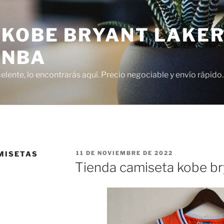
 KOBE BRYANT LAKER
 NBA
lente, lo encontrarás aquí. Precio negociable y envío rápido.
PUBLICADO
MISETAS
11 DE NOVIEMBRE DE 2022
EL
Tienda camiseta kobe b