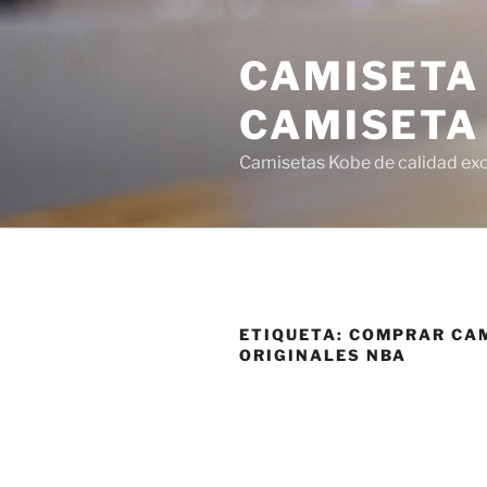
Saltar
al
CAMISETA
contenido
CAMISETA
Camisetas Kobe de calidad exce
ETIQUETA:
COMPRAR CA
ORIGINALES NBA