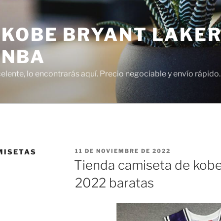
 KOBE BRYANT LAKER
 NBA
lente, lo encontrarás aquí. Precio negociable y envío rápido.
PUBLICADO
MISETAS
11 DE NOVIEMBRE DE 2022
EL
Tienda camiseta de kobe
2022 baratas