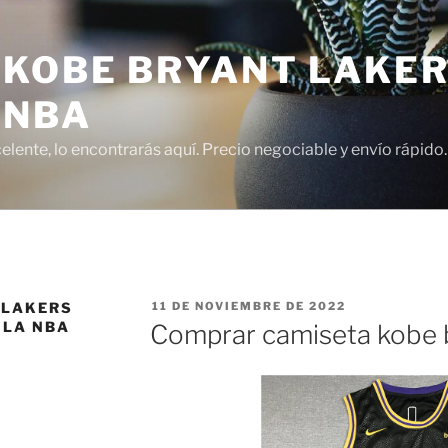
 KOBE BRYANT LAKER
 NBA
lente, lo encontrarás aquí. Precio negociable y envío rápido.
PUBLICADO
 LAKERS
11 DE NOVIEMBRE DE 2022
EL
 LA NBA
Comprar camiseta kobe 