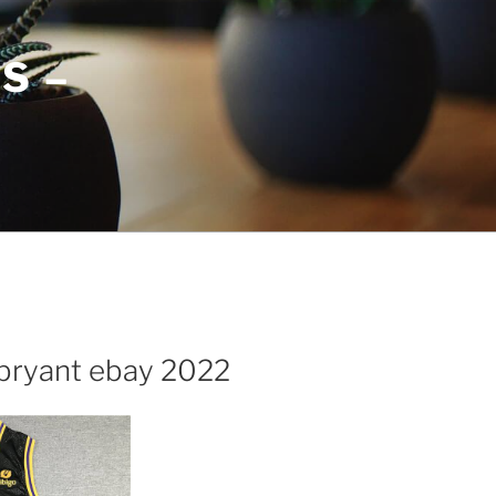
S –
bryant ebay 2022