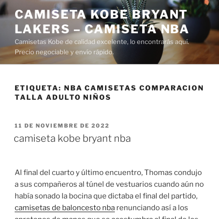
Saltar
CAMISETA KOBE BRYANT
al
LAKERS – CAMISETA NBA
contenido
Camisetas Kobe de calidad excelente, lo encontrarás aquí.
Precio negociable y envío rápido.
ETIQUETA:
NBA CAMISETAS COMPARACION
TALLA ADULTO NIÑOS
PUBLICADO
11 DE NOVIEMBRE DE 2022
EL
camiseta kobe bryant nba
Al final del cuarto y último encuentro, Thomas condujo
a sus compañeros al túnel de vestuarios cuando aún no
había sonado la bocina que dictaba el final del partido,
camisetas de baloncesto nba
renunciando así a los