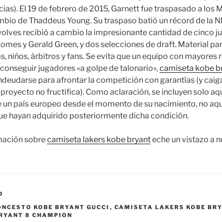
cias). El 19 de febrero de 2015, Garnett fue traspasado a los
bio de Thaddeus Young. Su traspaso batió un récord de la N
ves recibió a cambio la impresionante cantidad de cinco ju
Gomes y Gerald Green, y dos selecciones de draft. Material pa
s, niños, árbitros y fans. Se evita que un equipo con mayores 
onseguir jugadores «a golpe de talonario»,
camiseta kobe br
deudarse para afrontar la competición con garantías (y caiga
proyecto no fructifica). Como aclaración, se incluyen solo aq
e un país europeo desde el momento de su nacimiento, no aqu
que hayan adquirido posteriormente dicha condición.
mación sobre
camiseta lakers kobe bryant
eche un vistazo a n
D
ONCESTO KOBE BRYANT GUCCI
,
CAMISETA LAKERS KOBE BR
BRYANT 8 CHAMPION