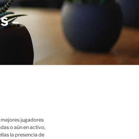
S –
s mejores jugadores
adas o aún en activo,
llas la presencia de