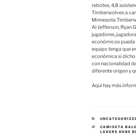
rebotes, 4,8 asisten
Timberwolves a cam
Minnesota Timberwol
Al Jefferson, Ryan 
jugadores, jugadora
económicos pueda c
equipo tenga que en
económica si dicho 
con nacionalidad d
diferente origen y 
Aquí hay más infor
CATEGORÍAS
UNCATEGORIZE
ETIQUETAS
CAMISETA BAL
LAKERS KOBE 