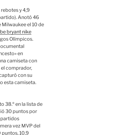
rebotes y 4,9
partido). Anotó 46
te Milwaukee el 10 de
be bryant nike
egos Olímpicos.
 Documental
ncesto» en
 una camiseta con
, el comprador,
 capturó con su
do esta camiseta.
 38.º en la lista de
ió 30 puntos por
 partidos
rimera vez MVP del
 puntos, 10,9