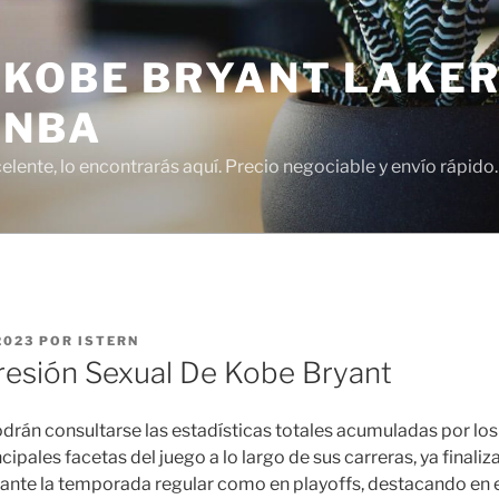
 KOBE BRYANT LAKER
 NBA
lente, lo encontrarás aquí. Precio negociable y envío rápido.
2023
POR
ISTERN
esión Sexual De Kobe Bryant
drán consultarse las estadísticas totales acumuladas por lo
cipales facetas del juego a lo largo de sus carreras, ya finaliz
rante la temporada regular como en playoffs, destacando en e