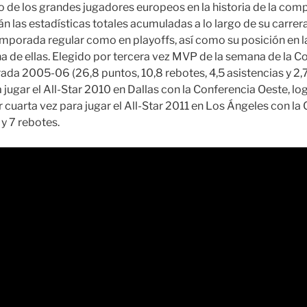
de los grandes jugadores europeos en la historia de la comp
án las estadísticas totales acumuladas a lo largo de su carrer
temporada regular como en playoffs, así como su posición en la
na de ellas. Elegido por tercera vez MVP de la semana de la C
ada 2005-06 (26,8 puntos, 10,8 rebotes, 4,5 asistencias y 2,
 jugar el All-Star 2010 en Dallas con la Conferencia Oeste, l
 cuarta vez para jugar el All-Star 2011 en Los Ángeles con la
y 7 rebotes.