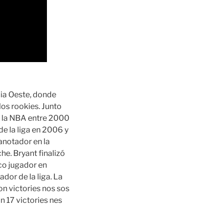
cia Oeste, donde
los rookies. Junto
e la NBA entre 2000
de la liga en 2006 y
anotador en la
e. Bryant finalizó
co jugador en
dor de la liga. La
n victories nos sos
n 17 victories nes