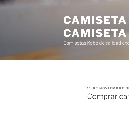
Saltar
al
CAMISETA
contenido
CAMISETA
Camisetas Kobe de calidad exce
PUBLICADO
11 DE NOVIEMBRE D
EL
Comprar ca