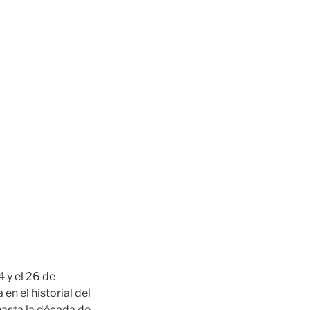
 y el 26 de
en el historial del
hasta la década de