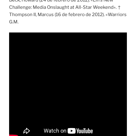
Beck, Howard (24 de febrero de 2012). «Lin’s New
Challenge: Media Onslaught at All-Star Weekend». ↑
Thompson II, Marcus (16 de febrero de 2012). «Warriors
G.M.