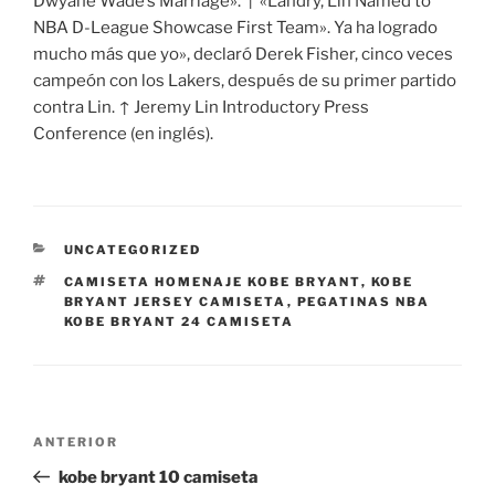
Dwyane Wade’s Marriage». ↑ «Landry, Lin Named to
NBA D-League Showcase First Team». Ya ha logrado
mucho más que yo», declaró Derek Fisher, cinco veces
campeón con los Lakers, después de su primer partido
contra Lin. ↑ Jeremy Lin Introductory Press
Conference (en inglés).
CATEGORÍAS
UNCATEGORIZED
ETIQUETAS
CAMISETA HOMENAJE KOBE BRYANT
,
KOBE
BRYANT JERSEY CAMISETA
,
PEGATINAS NBA
KOBE BRYANT 24 CAMISETA
Navegación
Entrada
ANTERIOR
de
anterior:
kobe bryant 10 camiseta
entradas