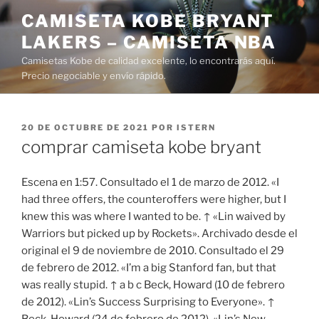
Saltar
CAMISETA KOBE BRYANT
al
LAKERS – CAMISETA NBA
contenido
Camisetas Kobe de calidad excelente, lo encontrarás aquí.
Precio negociable y envío rápido.
PUBLICADO
20 DE OCTUBRE DE 2021
POR
ISTERN
EL
comprar camiseta kobe bryant
Escena en 1:57. Consultado el 1 de marzo de 2012. «I
had three offers, the counteroffers were higher, but I
knew this was where I wanted to be. ↑ «Lin waived by
Warriors but picked up by Rockets». Archivado desde el
original el 9 de noviembre de 2010. Consultado el 29
de febrero de 2012. «I’m a big Stanford fan, but that
was really stupid. ↑ a b c Beck, Howard (10 de febrero
de 2012). «Lin’s Success Surprising to Everyone». ↑