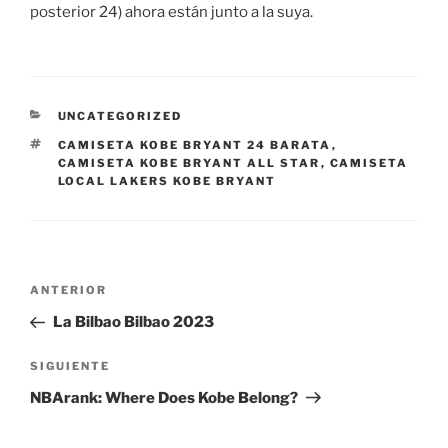
posterior 24) ahora están junto a la suya.
CATEGORÍAS
UNCATEGORIZED
ETIQUETAS
CAMISETA KOBE BRYANT 24 BARATA
,
CAMISETA KOBE BRYANT ALL STAR
,
CAMISETA
LOCAL LAKERS KOBE BRYANT
Navegación
Entrada
ANTERIOR
de
anterior:
La Bilbao Bilbao 2023
entradas
Siguiente
SIGUIENTE
entrada
NBArank: Where Does Kobe Belong?