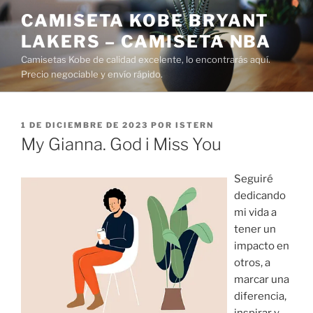
Saltar
CAMISETA KOBE BRYANT
al
LAKERS – CAMISETA NBA
contenido
Camisetas Kobe de calidad excelente, lo encontrarás aquí.
Precio negociable y envío rápido.
PUBLICADO
1 DE DICIEMBRE DE 2023
POR
ISTERN
EL
My Gianna. God i Miss You
Seguiré
dedicando
mi vida a
tener un
impacto en
otros, a
marcar una
diferencia,