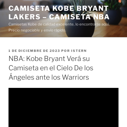
Saltar
CAMISETA KOBE BRYANT
al
LAKERS – CAMISETA NBA
contenido
Camisetas Kobe de calidad excelente, lo encontrarás aquí.
Precio negociable y envío rápido.
PUBLICADO
1 DE DICIEMBRE DE 2023
POR
ISTERN
EL
NBA: Kobe Bryant Verá su
Camiseta en el Cielo De los
Ángeles ante los Warriors