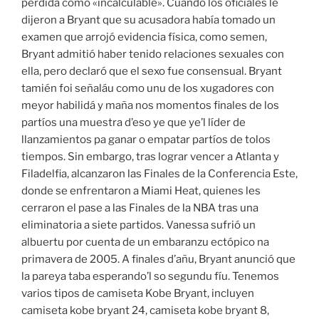
pérdida como «incalculable». Cuándo los oficiales le
dijeron a Bryant que su acusadora había tomado un
examen que arrojó evidencia física, como semen,
Bryant admitió haber tenido relaciones sexuales con
ella, pero declaró que el sexo fue consensual. Bryant
tamién foi señaláu como unu de los xugadores con
meyor habilidá y maña nos momentos finales de los
partíos una muestra d’eso ye que ye’l líder de
llanzamientos pa ganar o empatar partíos de tolos
tiempos. Sin embargo, tras lograr vencer a Atlanta y
Filadelfia, alcanzaron las Finales de la Conferencia Este,
donde se enfrentaron a Miami Heat, quienes les
cerraron el pase a las Finales de la NBA tras una
eliminatoria a siete partidos. Vanessa sufrió un
albuertu por cuenta de un embaranzu ectópico na
primavera de 2005. A finales d’añu, Bryant anunció que
la pareya taba esperando’l so segundu fíu. Tenemos
varios tipos de camiseta Kobe Bryant, incluyen
camiseta kobe bryant 24, camiseta kobe bryant 8,