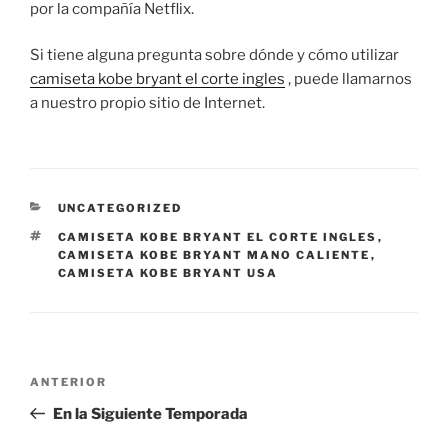
por la compañía Netflix.
Si tiene alguna pregunta sobre dónde y cómo utilizar
camiseta kobe bryant el corte ingles
, puede llamarnos
a nuestro propio sitio de Internet.
CATEGORÍAS
UNCATEGORIZED
ETIQUETAS
CAMISETA KOBE BRYANT EL CORTE INGLES
,
CAMISETA KOBE BRYANT MANO CALIENTE
,
CAMISETA KOBE BRYANT USA
Navegación
Entrada
ANTERIOR
de
anterior:
En la Siguiente Temporada
entradas