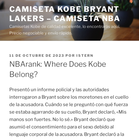
Saltar
CAMISETA KOBE BRYANT
al
LAKERS – CAMISETA NBA
contenido
Camisetas Kobe de calidad excelente, lo encontrarás aquí.
Precio negociable y envío rápido.
PUBLICADO
11 DE OCTUBRE DE 2023
POR
ISTERN
EL
NBArank: Where Does Kobe
Belong?
Presentó un informe policial y las autoridades
interrogaron a Bryant sobre los moretones en el cuello
de la acusadora. Cuándo se le preguntó con qué fuerza
se estaba agarrando de su cuello, Bryant declaró, «Mis
manos son fuertes. No lo sé.» Bryant declaró que
asumió el consentimiento para el sexo debido al
lenguaje corporal de la acusadora. Bryant declaró a la