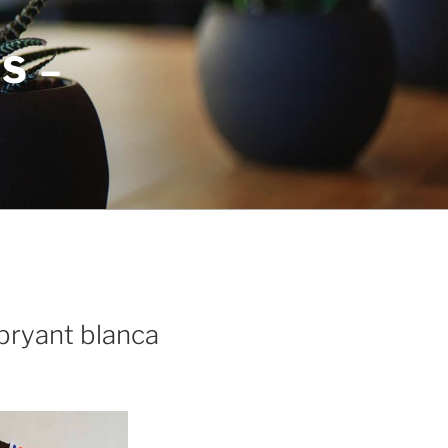
S –
bryant blanca