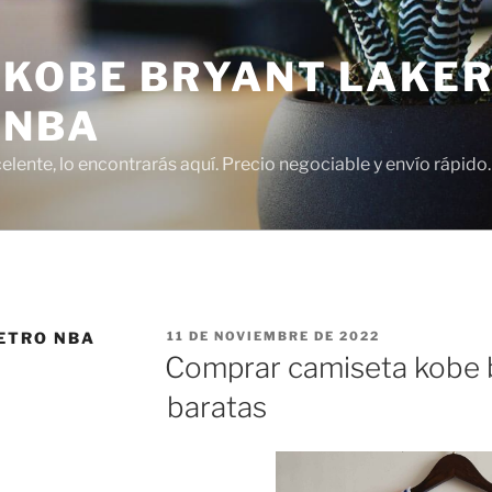
 KOBE BRYANT LAKER
 NBA
lente, lo encontrarás aquí. Precio negociable y envío rápido.
PUBLICADO
ETRO NBA
11 DE NOVIEMBRE DE 2022
EL
Comprar camiseta kobe 
baratas