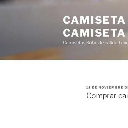
Saltar
al
CAMISETA
contenido
CAMISETA
Camisetas Kobe de calidad exce
PUBLICADO
11 DE NOVIEMBRE D
EL
Comprar cam