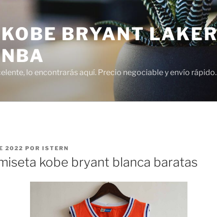
 KOBE BRYANT LAKER
 NBA
lente, lo encontrarás aquí. Precio negociable y envío rápido.
E 2022
POR
ISTERN
iseta kobe bryant blanca baratas