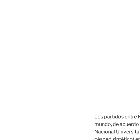
Los partidos entre N
mundo, de acuerdo 
Nacional Universita
césped sintético) en