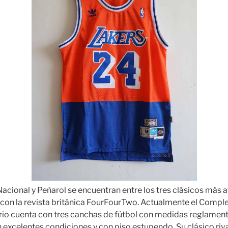
acional y Peñarol se encuentran entre los tres clásicos más a
con la revista británica FourFourTwo. Actualmente el Compl
rio cuenta con tres canchas de fútbol con medidas reglament
 excelentes condiciones y con piso estupendo. Su clásico rival