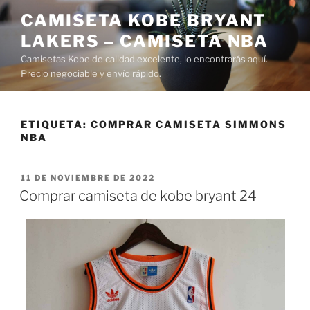
Saltar
CAMISETA KOBE BRYANT
al
LAKERS – CAMISETA NBA
contenido
Camisetas Kobe de calidad excelente, lo encontrarás aquí.
Precio negociable y envío rápido.
ETIQUETA:
COMPRAR CAMISETA SIMMONS
NBA
PUBLICADO
11 DE NOVIEMBRE DE 2022
EL
Comprar camiseta de kobe bryant 24