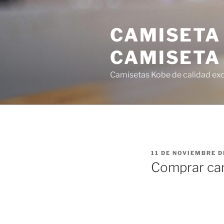
Saltar
al
CAMISETA
contenido
CAMISETA
Camisetas Kobe de calidad exce
PUBLICADO
11 DE NOVIEMBRE D
EL
Comprar cam