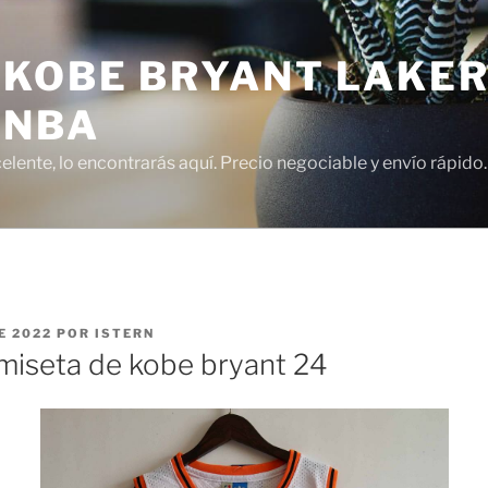
 KOBE BRYANT LAKER
 NBA
lente, lo encontrarás aquí. Precio negociable y envío rápido.
E 2022
POR
ISTERN
iseta de kobe bryant 24