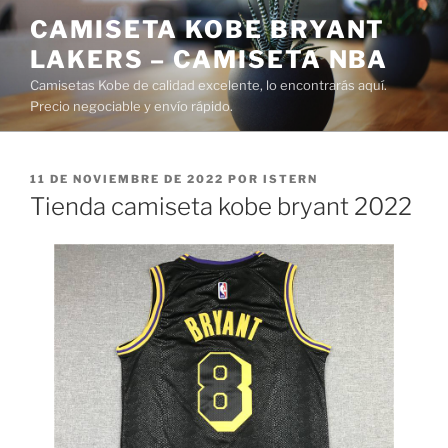
Saltar
CAMISETA KOBE BRYANT
al
LAKERS – CAMISETA NBA
contenido
Camisetas Kobe de calidad excelente, lo encontrarás aquí.
Precio negociable y envío rápido.
PUBLICADO
11 DE NOVIEMBRE DE 2022
POR
ISTERN
EL
Tienda camiseta kobe bryant 2022